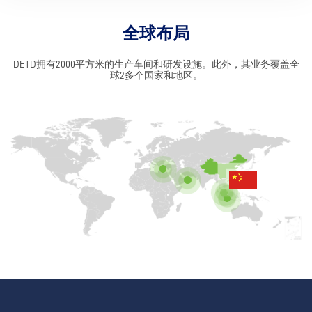
全球布局
DETD拥有2000平方米的生产车间和研发设施。此外，其业务覆盖全
球2多个国家和地区。